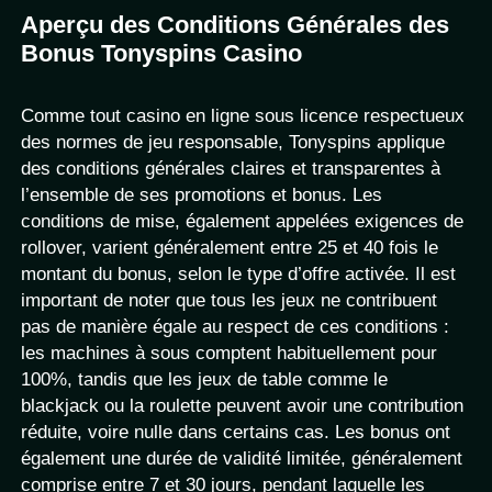
Aperçu des Conditions Générales des
Bonus Tonyspins Casino
Comme tout casino en ligne sous licence respectueux
des normes de jeu responsable, Tonyspins applique
des conditions générales claires et transparentes à
l’ensemble de ses promotions et bonus. Les
conditions de mise, également appelées exigences de
rollover, varient généralement entre 25 et 40 fois le
montant du bonus, selon le type d’offre activée. Il est
important de noter que tous les jeux ne contribuent
pas de manière égale au respect de ces conditions :
les machines à sous comptent habituellement pour
100%, tandis que les jeux de table comme le
blackjack ou la roulette peuvent avoir une contribution
réduite, voire nulle dans certains cas. Les bonus ont
également une durée de validité limitée, généralement
comprise entre 7 et 30 jours, pendant laquelle les