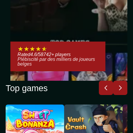
Rated
4.6
/
5
8742
+ players
Plébiscité par des milliers de joueurs
belges
Top games