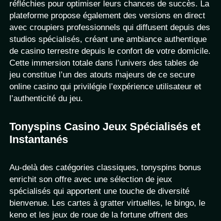
réfléchies pour optimiser leurs chances de succès. La
plateforme propose également des versions en direct
avec croupiers professionnels qui diffusent depuis des
studios spécialisés, créant une ambiance authentique
de casino terrestre depuis le confort de votre domicile.
Cette immersion totale dans l’univers des tables de
jeu constitue l’un des atouts majeurs de ce secure
online casino qui privilégie l’expérience utilisateur et
l’authenticité du jeu.
Tonyspins Casino Jeux Spécialisés et
Instantanés
Au-delà des catégories classiques, tonyspins bonus
enrichit son offre avec une sélection de jeux
spécialisés qui apportent une touche de diversité
bienvenue. Les cartes à gratter virtuelles, le bingo, le
keno et les jeux de roue de la fortune offrent des