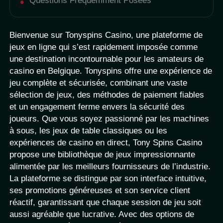
Questions Fréquemment Posées
Bienvenue sur Tonyspins Casino, une plateforme de
jeux en ligne qui s’est rapidement imposée comme
une destination incontournable pour les amateurs de
casino en Belgique. Tonyspins offre une expérience de
jeu complète et sécurisée, combinant une vaste
sélection de jeux, des méthodes de paiement fiables
et un engagement ferme envers la sécurité des
joueurs. Que vous soyez passionné par les machines
à sous, les jeux de table classiques ou les
expériences de casino en direct, Tony Spins Casino
propose une bibliothèque de jeux impressionnante
alimentée par les meilleurs fournisseurs de l’industrie.
La plateforme se distingue par son interface intuitive,
ses promotions généreuses et son service client
réactif, garantissant que chaque session de jeu soit
aussi agréable que lucrative. Avec des options de