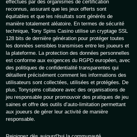
effectués par des organismes de certification
reconnus, assurant que les jeux offerts sont
équitables et que les résultats sont générés de
manière totalement aléatoire. En termes de sécurité
technique, Tony Spins Casino utilise un cryptage SSL
128 bits de dernière génération pour protéger toutes
les données sensibles transmises entre les joueurs et
la plateforme. La protection des données personnelles
est conforme aux exigences du RGPD européen, avec
des politiques de confidentialité transparentes qui
détaillent précisément comment les informations des
utilisateurs sont collectées, utilisées et protégées. De
plus, Tonyspins collabore avec des organisations de
jeu responsable pour promouvoir des pratiques de jeu
saines et offre des outils d’auto-limitation permettant
aux joueurs de gérer leur activité de manière
responsable.
Rejoignez dès aujourd’hui la communauté