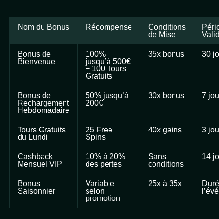
Nom du Bonus
Récompense
Conditions
Péri
de Mise
Valid
Bonus de
100%
35x bonus
30 j
Bienvenue
jusqu’à 500€
+ 100 Tours
Gratuits
Bonus de
50% jusqu’à
30x bonus
7 jou
Rechargement
200€
Hebdomadaire
Tours Gratuits
25 Free
40x gains
3 jou
du Lundi
Spins
Cashback
10% à 20%
Sans
14 j
Mensuel VIP
des pertes
conditions
Bonus
Variable
25x à 35x
Duré
Saisonnier
selon
l’év
promotion