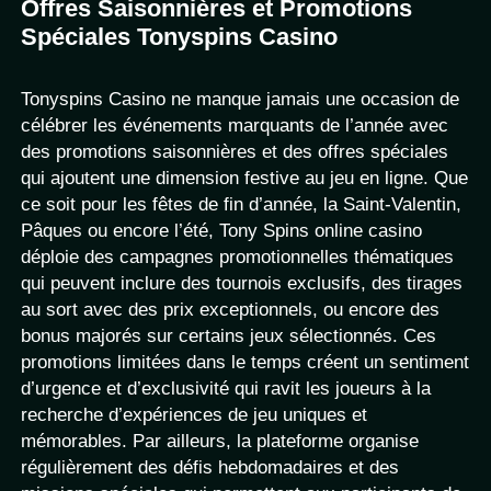
Offres Saisonnières et Promotions
Spéciales Tonyspins Casino
Tonyspins Casino ne manque jamais une occasion de
célébrer les événements marquants de l’année avec
des promotions saisonnières et des offres spéciales
qui ajoutent une dimension festive au jeu en ligne. Que
ce soit pour les fêtes de fin d’année, la Saint-Valentin,
Pâques ou encore l’été, Tony Spins online casino
déploie des campagnes promotionnelles thématiques
qui peuvent inclure des tournois exclusifs, des tirages
au sort avec des prix exceptionnels, ou encore des
bonus majorés sur certains jeux sélectionnés. Ces
promotions limitées dans le temps créent un sentiment
d’urgence et d’exclusivité qui ravit les joueurs à la
recherche d’expériences de jeu uniques et
mémorables. Par ailleurs, la plateforme organise
régulièrement des défis hebdomadaires et des