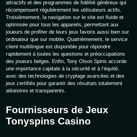
attractifs et des programmes de fidélité généreux qui
récompensent régulièrement les utilisateurs actifs.
Troisièmement, la navigation sur le site est fluide et
optimisée pour tous les appareils, permettant aux
joueurs de profiter de leurs jeux favoris aussi bien sur
ordinateur que sur mobile. Quatrièmement, le service
client multilingue est disponible pour répondre
rapidement à toutes les questions et préoccupations
des joueurs belges. Enfin, Tony Olson Spins accorde
une importance capitale à la sécurité et à l’équité,
avec des technologies de cryptage avancées et des
jeux certifiés pour garantir des résultats totalement
aléatoires et transparents.
Fournisseurs de Jeux
Tonyspins Casino