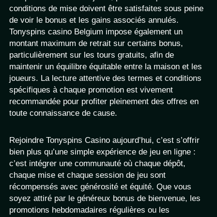
conditions de mise doivent être satisfaites sous peine
de voir le bonus et les gains associés annulés.
Tonyspins casino Belgium impose également un
montant maximum de retrait sur certains bonus,
particulièrement sur les tours gratuits, afin de
maintenir un équilibre équitable entre la maison et les
joueurs. La lecture attentive des termes et conditions
spécifiques à chaque promotion est vivement
recommandée pour profiter pleinement des offres en
toute connaissance de cause.
Rejoindre Tonyspins Casino aujourd’hui, c’est s’offrir
bien plus qu’une simple expérience de jeu en ligne :
c’est intégrer une communauté où chaque dépôt,
chaque mise et chaque session de jeu sont
récompensés avec générosité et équité. Que vous
soyez attiré par le généreux bonus de bienvenue, les
promotions hebdomadaires régulières ou les