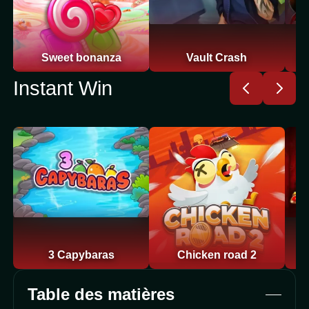
Play now
Play now
Sweet bonanza
Vault Crash
A
Instant Win
Play now
Play now
3 Capybaras
Chicken road 2
Table des matières